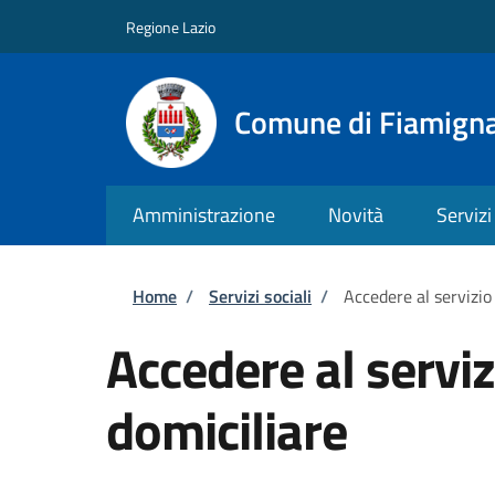
Salta al contenuto principale
Skip to footer content
Regione Lazio
Comune di Fiamign
Amministrazione
Novità
Servizi
Briciole di pane
Home
/
Servizi sociali
/
Accedere al servizio
Accedere al serviz
domiciliare