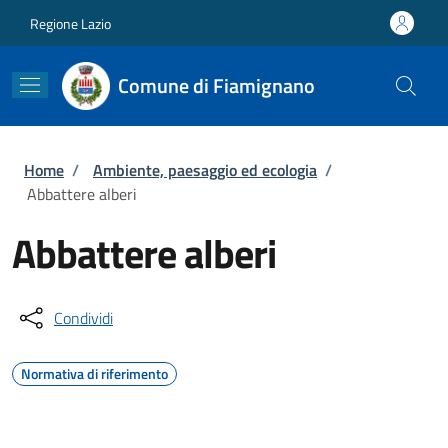
Salta al contenuto principale
Skip to footer content
Regione Lazio
Comune di Fiamignano
Briciole di pane
Home
/
Ambiente, paesaggio ed ecologia
/
Abbattere alberi
Abbattere alberi
Condividi
Normativa di riferimento