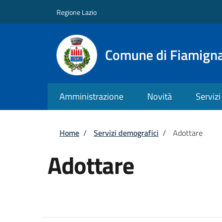
Salta al contenuto principale
Skip to footer content
Regione Lazio
Comune di Fiamign
Amministrazione
Novità
Servizi
Briciole di pane
Home
/
Servizi demografici
/
Adottare
Adottare