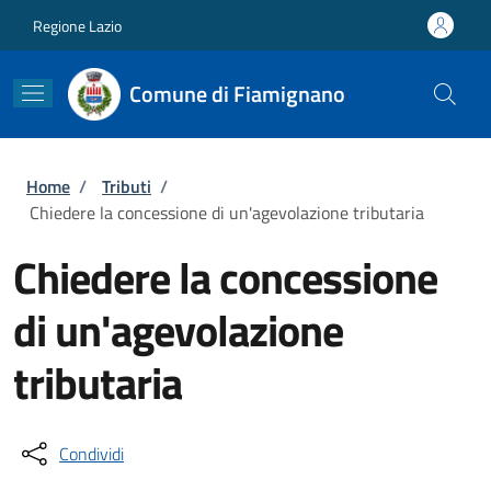
Salta al contenuto principale
Skip to footer content
Regione Lazio
Comune di Fiamignano
Briciole di pane
Home
/
Tributi
/
Chiedere la concessione di un'agevolazione tributaria
Chiedere la concessione
di un'agevolazione
tributaria
Condividi