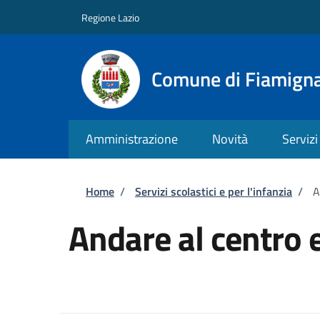
Salta al contenuto principale
Skip to footer content
Regione Lazio
Comune di Fiamign
Amministrazione
Novità
Servizi
Briciole di pane
Home
/
Servizi scolastici e per l'infanzia
/
A
Andare al centro 