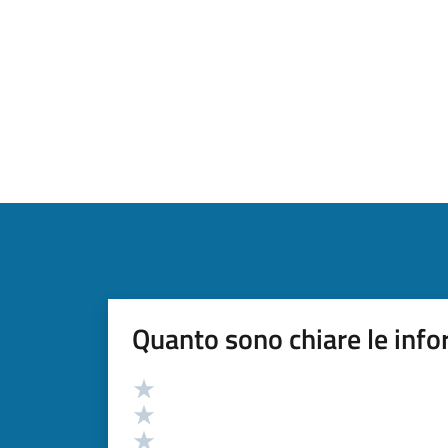
Quanto sono chiare le info
Valutazione
Valuta 5 stelle su 5
Valuta 4 stelle su 5
Valuta 3 stelle su 5