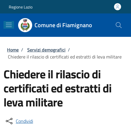
Salta al contenuto principale
Skip to footer content
Regione Lazio
Comune di Fiamignano
Briciole di pane
Home
/
Servizi demografici
/
Chiedere il rilascio di certificati ed estratti di leva militare
Chiedere il rilascio di
certificati ed estratti di
leva militare
Condividi