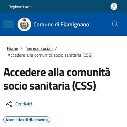
Salta al contenuto principale
Skip to footer content
Regione Lazio
Comune di Fiamignano
Briciole di pane
Home
/
Servizi sociali
/
Accedere alla comunità socio sanitaria (CSS)
Accedere alla comunità
socio sanitaria (CSS)
Condividi
Normativa di riferimento