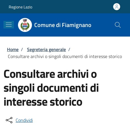
Salta al contenuto principale
Skip to footer content
Regione Lazio
Comune di Fiamignano
Briciole di pane
Home
/
Segreteria generale
/
Consultare archivi o singoli documenti di interesse storico
Consultare archivi o
singoli documenti di
interesse storico
Condividi