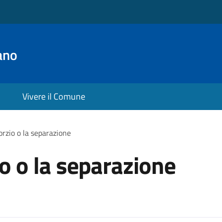
ano
Vivere il Comune
orzio o la separazione
io o la separazione