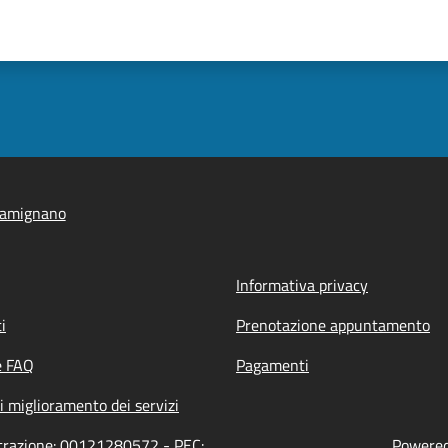
iamignano
Informativa privacy
i
Prenotazione appuntamento
e FAQ
Pagamenti
i miglioramento dei servizi
strazione: 00121280572 - PEC:
Powered 