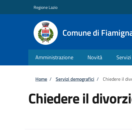
Salta al contenuto principale
Skip to footer content
Regione Lazio
Comune di Fiamign
Amministrazione
Novità
Servizi
Briciole di pane
Home
/
Servizi demografici
/
Chiedere il div
Chiedere il divorz