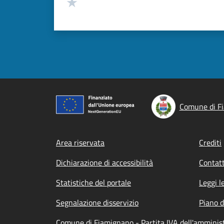
Valuta 1 stelle su 5
Comune di F
Footer menu
Area riservata
Crediti
Dichiarazione di accessibilità
Contatt
Statistiche del portale
Leggi l
Segnalazione disservizio
Piano d
Comune di Fiamignano - Partita IVA dell'ammini