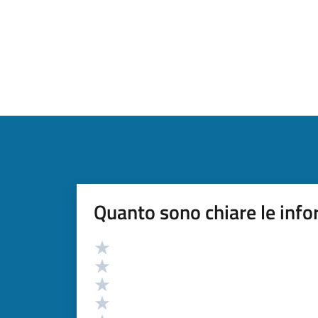
Quanto sono chiare le info
Valutazione
Valuta 5 stelle su 5
Valuta 4 stelle su 5
Valuta 3 stelle su 5
Valuta 2 stelle su 5