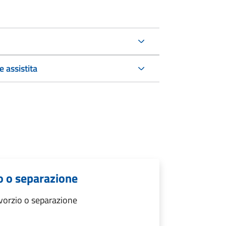
 assistita
o o separazione
vorzio o separazione