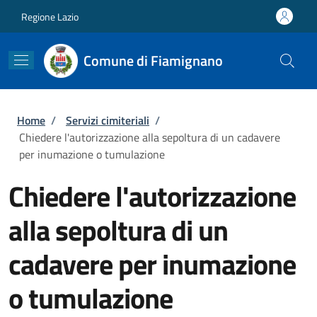
Salta al contenuto principale
Skip to footer content
Regione Lazio
Comune di Fiamignano
Briciole di pane
Home
/
Servizi cimiteriali
/
Chiedere l'autorizzazione alla sepoltura di un cadavere
per inumazione o tumulazione
Chiedere l'autorizzazione
alla sepoltura di un
cadavere per inumazione
o tumulazione