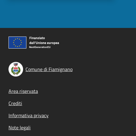
Comune di Fiamignano
Footer menu
Area riservata
Crediti
Informativa privacy
Note legali