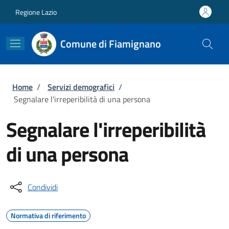
Salta al contenuto principale
Skip to footer content
Regione Lazio
Comune di Fiamignano
Briciole di pane
Home
/
Servizi demografici
/
Segnalare l'irreperibilità di una persona
Segnalare l'irreperibilità
di una persona
Condividi
Normativa di riferimento