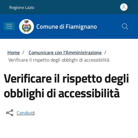
Salta al contenuto principale
Skip to footer content
Regione Lazio
Comune di Fiamignano
Briciole di pane
Home
/
Comunicare con l'Amministrazione
/
Verificare il rispetto degli obblighi di accessibilità
Verificare il rispetto degli
obblighi di accessibilità
Condividi