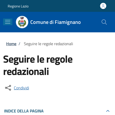
Salta al contenuto principale
Skip to footer content
Regione Lazio
Comune di Fiamignano
Briciole di pane
Home
/
Seguire le regole redazionali
Seguire le regole
redazionali
Condividi
INDICE DELLA PAGINA