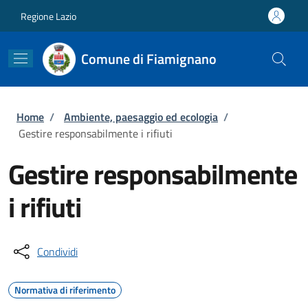
Salta al contenuto principale
Skip to footer content
Regione Lazio
Comune di Fiamignano
Briciole di pane
Home
/
Ambiente, paesaggio ed ecologia
/
Gestire responsabilmente i rifiuti
Gestire responsabilmente
i rifiuti
Condividi
Normativa di riferimento