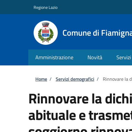
Salta al contenuto principale
Skip to footer content
Regione Lazio
Comune di Fiamign
Amministrazione
Novità
Servizi
Briciole di pane
Home
/
Servizi demografici
/
Rinnovare la d
Rinnovare la dich
abituale e trasme
soggiorno rinnovat