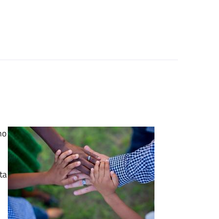
no
ta