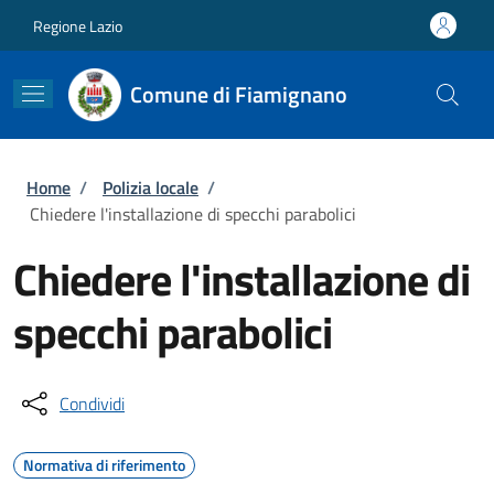
Salta al contenuto principale
Skip to footer content
Regione Lazio
Comune di Fiamignano
Briciole di pane
Home
/
Polizia locale
/
Chiedere l'installazione di specchi parabolici
Chiedere l'installazione di
specchi parabolici
Condividi
Normativa di riferimento