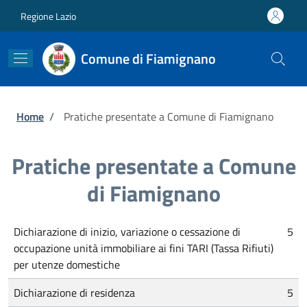
Salta al contenuto principale
Skip to footer content
Regione Lazio
Comune di Fiamignano
Briciole di pane
Home
/
Pratiche presentate a Comune di Fiamignano
Pratiche presentate a Comune
di Fiamignano
Dichiarazione di inizio, variazione o cessazione di
5
occupazione unità immobiliare ai fini TARI (Tassa Rifiuti)
per utenze domestiche
Dichiarazione di residenza
5