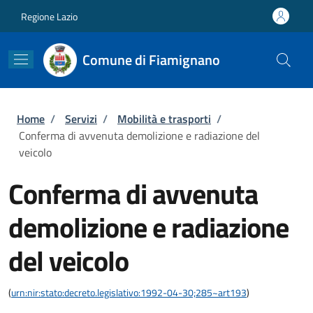
Salta al contenuto principale
Skip to footer content
Regione Lazio
Comune di Fiamignano
Briciole di pane
Home
/
Servizi
/
Mobilità e trasporti
/
Conferma di avvenuta demolizione e radiazione del
veicolo
Conferma di avvenuta
demolizione e radiazione
del veicolo
(
urn:nir:stato:decreto.legislativo:1992-04-30;285~art193
)