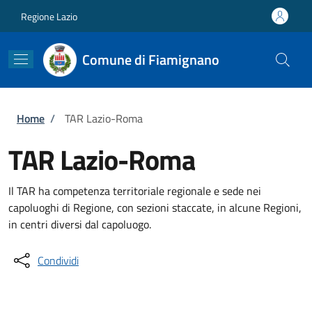
Salta al contenuto principale
Skip to footer content
Regione Lazio
Comune di Fiamignano
Briciole di pane
Home
/
TAR Lazio-Roma
TAR Lazio-Roma
Il TAR ha competenza territoriale regionale e sede nei
capoluoghi di Regione, con sezioni staccate, in alcune Regioni,
in centri diversi dal capoluogo.
Condividi