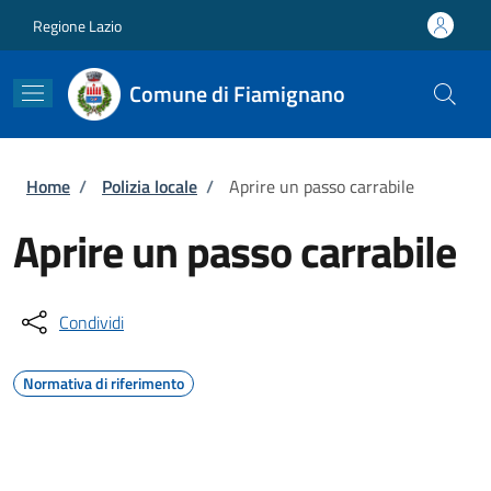
Salta al contenuto principale
Skip to footer content
Regione Lazio
Comune di Fiamignano
Briciole di pane
Home
/
Polizia locale
/
Aprire un passo carrabile
Aprire un passo carrabile
Condividi
Normativa di riferimento