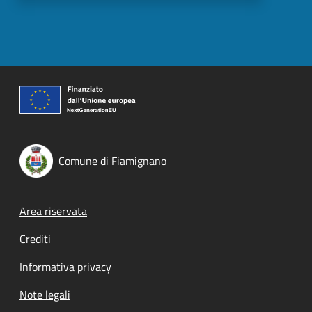
Comune di Fiamignano
Footer menu
Area riservata
Crediti
Informativa privacy
Note legali