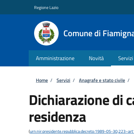
Salta al contenuto principale
Skip to footer content
Regione Lazio
Comune di Fiamign
Amministrazione
Novità
Servizi
Briciole di pane
Home
/
Servizi
/
Anagrafe e stato civile
/
Dichiarazione di 
residenza
(
urn:nir:presidente.repubblica:decreto:1989-05-30;223~ar