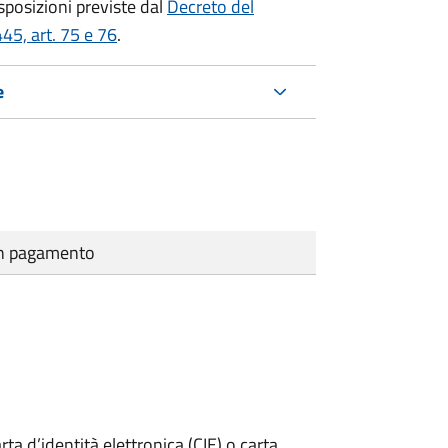
isposizioni previste dal
Decreto del
45, art. 75 e 76
.
e
cun pagamento
rta d’identità elettronica (CIE) o carta