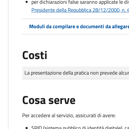
per dichiarazioni false saranno applicate le d
Presidente della Repubblica 28/12/2000, n. 4
Moduli da compilare e documenti da allegar
Costi
Tipo di pagamento
Importo
La presentazione della pratica non prevede al
Cosa serve
Per accedere al servizio, assicurati di avere:
SPID (sistema pubblico di identità digitale), ca