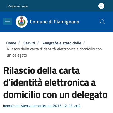
Salta al contenuto principale
Skip to footer content
Regione Lazio
Comune di Fiamignano
Briciole di pane
Home
/
Servizi
/
Anagrafe e stato civile
/
Rilascio della carta d'identità elettronica a domicilio con
un delegato
Rilascio della carta
d'identità elettronica a
domicilio con un delegato
(
urn:nir:ministero.interno:decreto:2015-12-23~art4
)