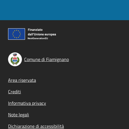
Comune di Fiamignano
Footer menu
Area riservata
Crediti
Informativa privacy
Note legali
Dichiarazione di accessibilità