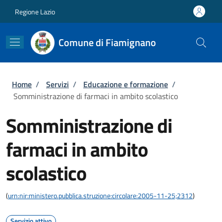
Salta al contenuto principale
Skip to footer content
Regione Lazio
Comune di Fiamignano
Briciole di pane
Home
/
Servizi
/
Educazione e formazione
/
Somministrazione di farmaci in ambito scolastico
Somministrazione di
farmaci in ambito
scolastico
(
urn:nir:ministero.pubblica.struzione:circolare:2005-11-25;2312
)
Servizio attivo