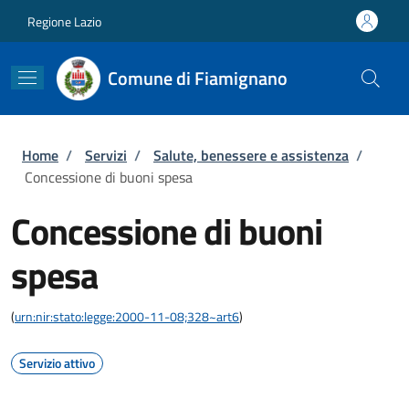
Salta al contenuto principale
Skip to footer content
Regione Lazio
Comune di Fiamignano
Briciole di pane
Home
/
Servizi
/
Salute, benessere e assistenza
/
Concessione di buoni spesa
Concessione di buoni
spesa
(
urn:nir:stato:legge:2000-11-08;328~art6
)
Servizio attivo