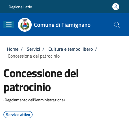
Salta al contenuto principale
Skip to footer content
Regione Lazio
Comune di Fiamignano
Briciole di pane
Home
/
Servizi
/
Cultura e tempo libero
/
Concessione del patrocinio
Concessione del
patrocinio
(Regolamento dell'Amministrazione)
Servizio attivo