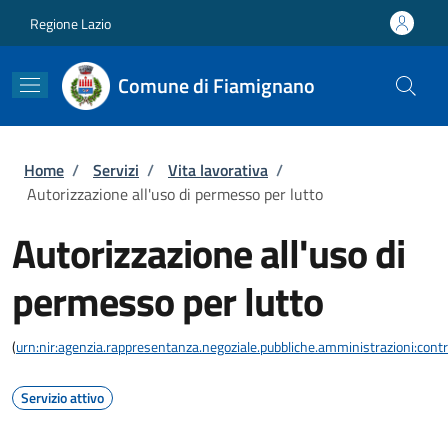
Salta al contenuto principale
Skip to footer content
Regione Lazio
Comune di Fiamignano
Briciole di pane
Home
/
Servizi
/
Vita lavorativa
/
Autorizzazione all'uso di permesso per lutto
Autorizzazione all'uso di
permesso per lutto
(
urn:nir:agenzia.rappresentanza.negoziale.pubbliche.amministrazioni:contra
Servizio attivo