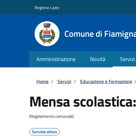
Salta al contenuto principale
Skip to footer content
Regione Lazio
Comune di Fiamign
Amministrazione
Novità
Servizi
Briciole di pane
Home
/
Servizi
/
Educazione e formazione
Mensa scolastica: 
(Regolamento comunale)
Servizio attivo